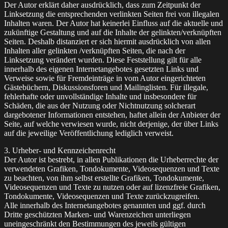
Der Autor erklärt daher ausdrücklich, dass zum Zeitpunkt der
Linksetzung die entsprechenden verlinkten Seiten frei von illegalen
Inhalten waren. Der Autor hat keinerlei Einfluss auf die aktuelle und
zukünftige Gestaltung und auf die Inhalte der gelinkten/verknüpften
Seiten. Deshalb distanziert er sich hiermit ausdrücklich von allen
Inhalten aller gelinkten /verknüpften Seiten, die nach der
Linksetzung verändert wurden. Diese Feststellung gilt für alle
innerhalb des eigenen Internetangebotes gesetzten Links und
Verweise sowie für Fremdeinträge in vom Autor eingerichteten
Gästebüchern, Diskussionsforen und Mailinglisten. Für illegale,
fehlerhafte oder unvollständige Inhalte und insbesondere für
Schäden, die aus der Nutzung oder Nichtnutzung solcherart
dargebotener Informationen entstehen, haftet allein der Anbieter der
Seite, auf welche verwiesen wurde, nicht derjenige, der über Links
auf die jeweilige Veröffentlichung lediglich verweist.
3. Urheber- und Kennzeichenrecht
Der Autor ist bestrebt, in allen Publikationen die Urheberrechte der
verwendeten Grafiken, Tondokumente, Videosequenzen und Texte
zu beachten, von ihm selbst erstellte Grafiken, Tondokumente,
Videosequenzen und Texte zu nutzen oder auf lizenzfreie Grafiken,
Tondokumente, Videosequenzen und Texte zurückzugreifen.
Alle innerhalb des Internetangebotes genannten und ggf. durch
Dritte geschützten Marken- und Warenzeichen unterliegen
uneingeschränkt den Bestimmungen des jeweils gültigen