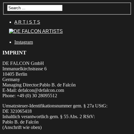
A R T I S T S
Instagram
IMPRINT
DE FALCON GmbH
Immanuelkirchstrasse 6
10405 Berlin
Germany
Managing Director:Pablo B. de Falcón
E-Mail: defalcon@defalcon.com
Phone: +49 (0) 30 28095512
Umsatzsteuer-Identifikationsnummer gem. § 27a UStG:
DE 321065418
Inhaltlich verantwortlich gem. § 55 Abs. 2 RStV:
Pablo B. de Falcón
(Anschrift wie oben)